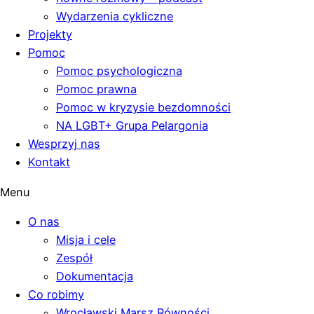
Wydarzenia cykliczne
Projekty
Pomoc
Pomoc psychologiczna
Pomoc prawna
Pomoc w kryzysie bezdomności
NA LGBT+ Grupa Pelargonia
Wesprzyj nas
Kontakt
Menu
O nas
Misja i cele
Zespół
Dokumentacja
Co robimy
Wrocławski Marsz Równości