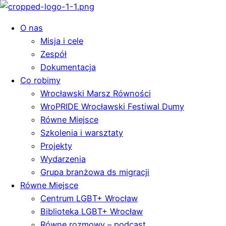
O nas
Misja i cele
Zespół
Dokumentacja
Co robimy
Wrocławski Marsz Równości
WroPRIDE Wrocławski Festiwal Dumy
Równe Miejsce
Szkolenia i warsztaty
Projekty
Wydarzenia
Grupa branżowa ds migracji
Równe Miejsce
Centrum LGBT+ Wrocław
Biblioteka LGBT+ Wrocław
Równe rozmowy – podcast