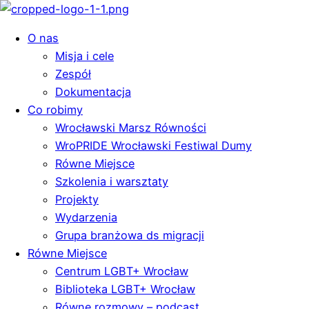
O nas
Misja i cele
Zespół
Dokumentacja
Co robimy
Wrocławski Marsz Równości
WroPRIDE Wrocławski Festiwal Dumy
Równe Miejsce
Szkolenia i warsztaty
Projekty
Wydarzenia
Grupa branżowa ds migracji
Równe Miejsce
Centrum LGBT+ Wrocław
Biblioteka LGBT+ Wrocław
Równe rozmowy – podcast