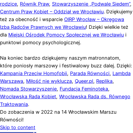
rodzice
,
Równik Praw
,
Stowarzyszenie „Podwale Siedem”
,
Centrum Praw Kobiet – Oddział we Wrocławiu
. Dziękujemy
też za obecność i wsparcie
OIRP Wrocław – Okręgowa
Izba Radców Prawnych we Wrocławiu
! Dzięki wielkie też
dla
Miejski Ośrodek Pomocy Społecznej we Wrocławiu
i
punktowi pomocy psychologicznej.
Na koniec bardzo dziękujemy naszym matronnatom,
które poniosły marszowy i festiwalowy buzz dalej. Dzięki:
Kampania Przeciw Homofobii
,
Parada Równości
,
Lambda
Warszawa
,
Miłość nie wyklucza
,
Queer.pl
,
Replika
,
Nomada Stowarzyszenie
,
Fundacja Feminoteka
,
Wrocławska Rada Kobiet
,
Wrocławska Rada ds. Równego
Traktowania
.
Do zobaczenia w 2022 na 14 Wrocławskim Marszu
Równości!
Skip to content