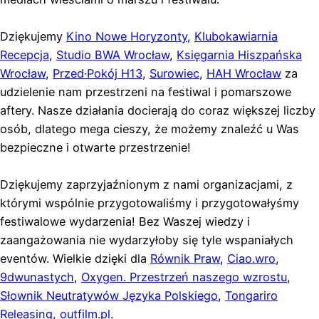
Dziękujemy
Kino Nowe Horyzonty
,
Klubokawiarnia
Recepcja
,
Studio BWA Wrocław
,
Księgarnia Hiszpańska
Wrocław
,
Przed·Pokój H13
,
Surowiec
,
HAH Wrocław
za
udzielenie nam przestrzeni na festiwal i pomarszowe
aftery. Nasze działania docierają do coraz większej liczby
osób, dlatego mega cieszy, że możemy znaleźć u Was
bezpieczne i otwarte przestrzenie!
Dziękujemy zaprzyjaźnionym z nami organizacjami, z
którymi wspólnie przygotowaliśmy i przygotowałyśmy
festiwalowe wydarzenia! Bez Waszej wiedzy i
zaangażowania nie wydarzyłoby się tyle wspaniałych
eventów. Wielkie dzięki dla
Równik Praw
,
Ciao.wro
,
9dwunastych
,
Oxygen. Przestrzeń naszego wzrostu
,
Słownik Neutratywów Języka Polskiego
,
Tongariro
Releasing
,
outfilm.pl
.