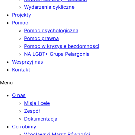
Wydarzenia cykliczne
Projekty
Pomoc
Pomoc psychologiczna
Pomoc prawna
Pomoc w kryzysie bezdomności
NA LGBT+ Grupa Pelargonia
Wesprzyj nas
Kontakt
Menu
O nas
Misja i cele
Zespół
Dokumentacja
Co robimy
Wrocławski Marsz Równości