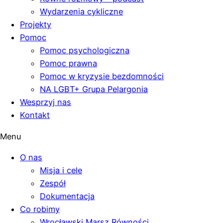
Wydarzenia cykliczne
Projekty
Pomoc
Pomoc psychologiczna
Pomoc prawna
Pomoc w kryzysie bezdomności
NA LGBT+ Grupa Pelargonia
Wesprzyj nas
Kontakt
Menu
O nas
Misja i cele
Zespół
Dokumentacja
Co robimy
Wrocławski Marsz Równości