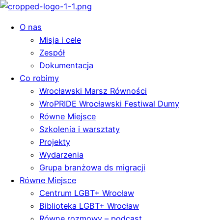
O nas
Misja i cele
Zespół
Dokumentacja
Co robimy
Wrocławski Marsz Równości
WroPRIDE Wrocławski Festiwal Dumy
Równe Miejsce
Szkolenia i warsztaty
Projekty
Wydarzenia
Grupa branżowa ds migracji
Równe Miejsce
Centrum LGBT+ Wrocław
Biblioteka LGBT+ Wrocław
Równe rozmowy – podcast