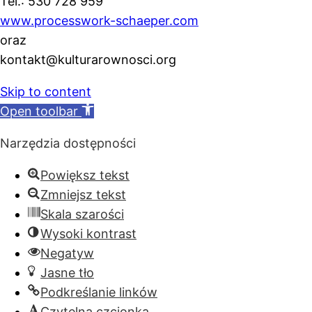
Tel.: 530 728 959
www.processwork-schaeper.com
oraz
kontakt@kulturarownosci.org
Skip to content
Open toolbar
Narzędzia dostępności
Powiększ tekst
Zmniejsz tekst
Skala szarości
Wysoki kontrast
Negatyw
Jasne tło
Podkreślanie linków
Czytelna czcionka