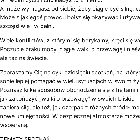
A może wymagasz od siebie, żeby ciągle być silną, 
Może z jakiegoś powodu boisz się okazywać i używać
szczęśliwie i w pełni.
Wiele konfliktów, z którymi się borykamy, kręci się wo
Poczucie braku mocy, ciągłe walki o przewagę i nie
ale też na świecie.
Zapraszamy Cię na cykl dziesięciu spotkań, na któ
sobie lepiej pomagać w wielu sytuacjach w swoim ży
Poznasz kilka sposobów obchodzenia się z hejtami i d
jak zakończyć „walki o przewagę” w swoich bliskich r
zabiera siłę, ale też, jak czerpać z różnych źróde
nowe umiejętności. W bezpiecznej atmosferze możesz s
wspieraną.
TEMATY SPOTKAŃ