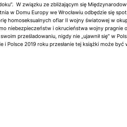
Widoku”. W związku ze zbliżającym się Międzynarod
ietnia w Domu Europy we Wrocławiu odbędzie się spot
torię homoseksualnych ofiar II wojny światowej w oku
mo niebezpieczeństw i okrucieństwa wojny pragnie o
 swoim prześladowaniu, nigdy nie „ujawnił się” w Pols
 i Polsce 2019 roku przesłanie tej książki może być 