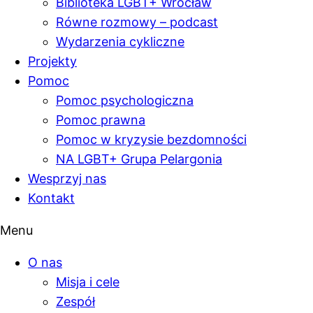
Biblioteka LGBT+ Wrocław
Równe rozmowy – podcast
Wydarzenia cykliczne
Projekty
Pomoc
Pomoc psychologiczna
Pomoc prawna
Pomoc w kryzysie bezdomności
NA LGBT+ Grupa Pelargonia
Wesprzyj nas
Kontakt
Menu
O nas
Misja i cele
Zespół