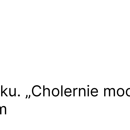
oku. „Cholernie mo
m