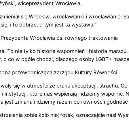
ążyński, wiceprezydent Wrocławia.
k zmieniał się Wrocław, wrocławianki i wrocławianie.
 się, i to dobrze, o tym jest ta wystawa.”
a Prezydenta Wrocławia ds. równego traktowania
. To nie tylko historie wspomnień i historia marszu,
y, o co w ogóle chodzi, dlaczego osoby LGBT+ masz
soba przewodnicząca zarządu Kultury Równości:
ały się w atmosferze braku akceptacji, strachu. Co
i instytucji, które nas wspierają i idziemy wspólnie. 
mna jest zmiana i idziemy razem po równość i godnoś
zelania sobie koło niej fotek, oznaczajcie nas! Wyst