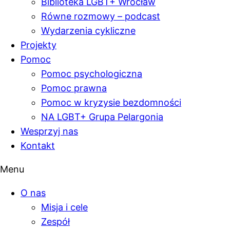
Biblioteka LGBT+ Wrocław
Równe rozmowy – podcast
Wydarzenia cykliczne
Projekty
Pomoc
Pomoc psychologiczna
Pomoc prawna
Pomoc w kryzysie bezdomności
NA LGBT+ Grupa Pelargonia
Wesprzyj nas
Kontakt
Menu
O nas
Misja i cele
Zespół