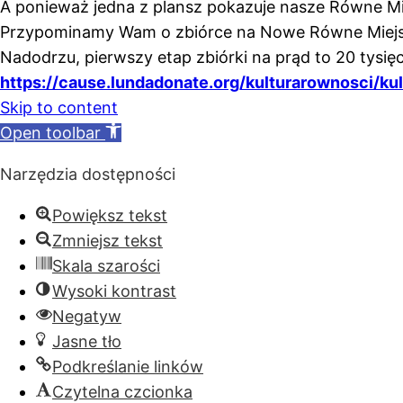
A ponieważ jedna z plansz pokazuje nasze Równe Mie
Przypominamy Wam o zbiórce na Nowe Równe Miejsce
Nadodrzu, pierwszy etap zbiórki na prąd to 20 tysi
https://cause.lundadonate.org/kulturarownosci/ku
Skip to content
Open toolbar
Narzędzia dostępności
Powiększ tekst
Zmniejsz tekst
Skala szarości
Wysoki kontrast
Negatyw
Jasne tło
Podkreślanie linków
Czytelna czcionka