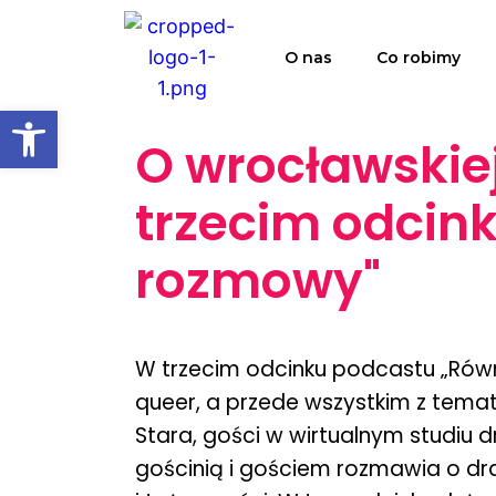
O nas
Co robimy
Open toolbar
O wrocławskiej
trzecim odcin
rozmowy"
W trzecim odcinku podcastu „Rów
queer, a przede wszystkim z tema
Stara, gości w wirtualnym studiu dr
gościnią i gościem rozmawia o dra