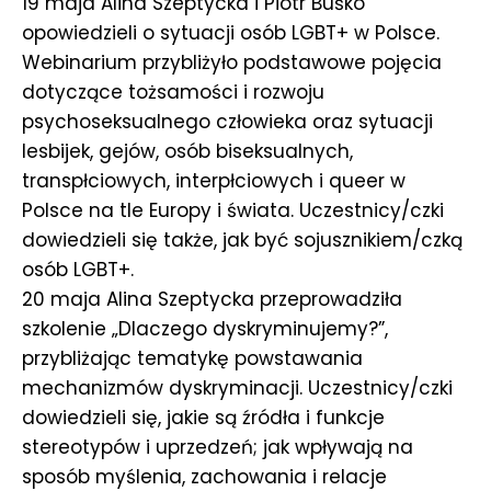
19 maja Alina Szeptycka i Piotr Buśko
opowiedzieli o sytuacji osób LGBT+ w Polsce.
Webinarium przybliżyło podstawowe pojęcia
dotyczące tożsamości i rozwoju
psychoseksualnego człowieka oraz sytuacji
lesbijek, gejów, osób biseksualnych,
transpłciowych, interpłciowych i queer w
Polsce na tle Europy i świata. Uczestnicy/czki
dowiedzieli się także, jak być sojusznikiem/czką
osób LGBT+.
20 maja Alina Szeptycka przeprowadziła
szkolenie „Dlaczego dyskryminujemy?”,
przybliżając tematykę powstawania
mechanizmów dyskryminacji. Uczestnicy/czki
dowiedzieli się, jakie są źródła i funkcje
stereotypów i uprzedzeń; jak wpływają na
sposób myślenia, zachowania i relacje