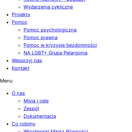
Wydarzenia cykliczne
Projekty
Pomoc
Pomoc psychologiczna
Pomoc prawna
Pomoc w kryzysie bezdomności
NA LGBT+ Grupa Pelargonia
Wesprzyj nas
Kontakt
Menu
O nas
Misja i cele
Zespół
Dokumentacja
Co robimy
Wrocławski Marsz Równości