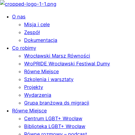
O nas
Misja i cele
Zespół
Dokumentacja
Co robimy
Wrocławski Marsz Równości
WroPRIDE Wrocławski Festiwal Dumy
Równe Miejsce
Szkolenia i warsztaty
Projekty
Wydarzenia
Grupa branżowa ds migracji
Równe Miejsce
Centrum LGBT+ Wrocław
Biblioteka LGBT+ Wrocław
Równe rozmowy – podcast