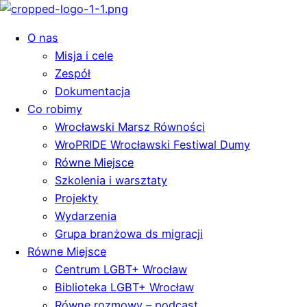
O nas
Misja i cele
Zespół
Dokumentacja
Co robimy
Wrocławski Marsz Równości
WroPRIDE Wrocławski Festiwal Dumy
Równe Miejsce
Szkolenia i warsztaty
Projekty
Wydarzenia
Grupa branżowa ds migracji
Równe Miejsce
Centrum LGBT+ Wrocław
Biblioteka LGBT+ Wrocław
Równe rozmowy – podcast