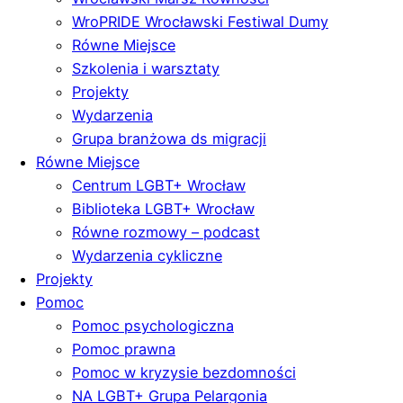
WroPRIDE Wrocławski Festiwal Dumy
Równe Miejsce
Szkolenia i warsztaty
Projekty
Wydarzenia
Grupa branżowa ds migracji
Równe Miejsce
Centrum LGBT+ Wrocław
Biblioteka LGBT+ Wrocław
Równe rozmowy – podcast
Wydarzenia cykliczne
Projekty
Pomoc
Pomoc psychologiczna
Pomoc prawna
Pomoc w kryzysie bezdomności
NA LGBT+ Grupa Pelargonia