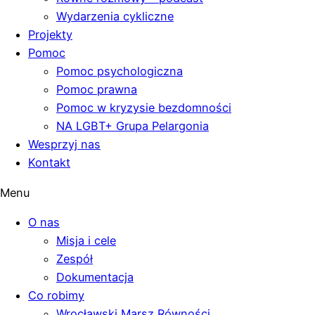
Wydarzenia cykliczne
Projekty
Pomoc
Pomoc psychologiczna
Pomoc prawna
Pomoc w kryzysie bezdomności
NA LGBT+ Grupa Pelargonia
Wesprzyj nas
Kontakt
Menu
O nas
Misja i cele
Zespół
Dokumentacja
Co robimy
Wrocławski Marsz Równości