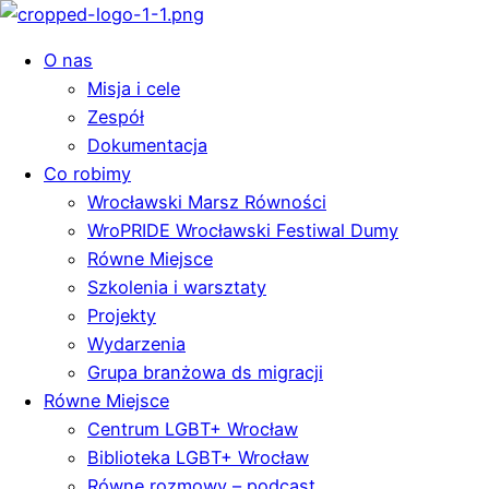
O nas
Misja i cele
Zespół
Dokumentacja
Co robimy
Wrocławski Marsz Równości
WroPRIDE Wrocławski Festiwal Dumy
Równe Miejsce
Szkolenia i warsztaty
Projekty
Wydarzenia
Grupa branżowa ds migracji
Równe Miejsce
Centrum LGBT+ Wrocław
Biblioteka LGBT+ Wrocław
Równe rozmowy – podcast