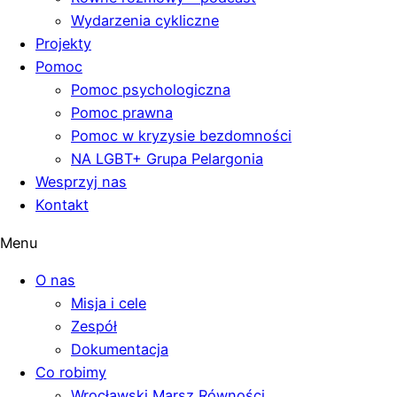
Wydarzenia cykliczne
Projekty
Pomoc
Pomoc psychologiczna
Pomoc prawna
Pomoc w kryzysie bezdomności
NA LGBT+ Grupa Pelargonia
Wesprzyj nas
Kontakt
Menu
O nas
Misja i cele
Zespół
Dokumentacja
Co robimy
Wrocławski Marsz Równości