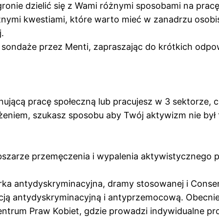
nie dzielić się z Wami różnymi sposobami na pracę 
mi kwestiami, które warto mieć w zanadrzu osobiśc
.
sondaże przez Menti, zapraszając do krótkich odpowie
onującą pracę społeczną lub pracujesz w 3 sektorze,
żeniem, szukasz sposobu aby Twój aktywizm nie był t
zarze przemęczenia i wypalenia aktywistycznego po
rka antydyskryminacyjna, dramy stosowanej i Consent
ukacją antydyskryminacyjną i antyprzemocową. Obecni
ntrum Praw Kobiet, gdzie prowadzi indywidualne pr