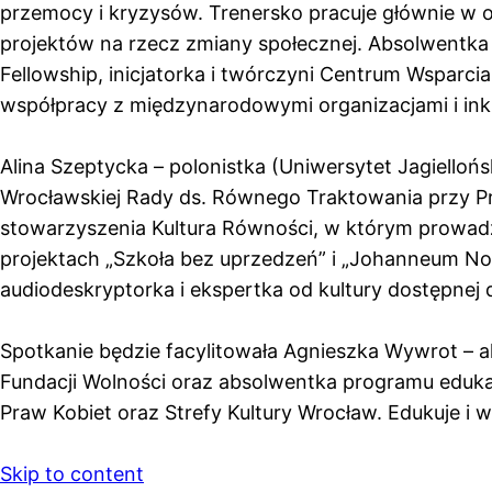
przemocy i kryzysów. Trenersko pracuje głównie w o
projektów na rzecz zmiany społecznej. Absolwentka
Fellowship, inicjatorka i twórczyni Centrum Wsparc
współpracy z międzynarodowymi organizacjami i ink
A
lina Szeptycka – polonistka (Uniwersytet Jagiello
Wrocławskiej Rady ds. Równego Traktowania przy Pre
stowarzyszenia Kultura Równości, w którym prowadz
projektach „Szkoła bez uprzedzeń” i „Johanneum Nov
audiodeskryptorka i ekspertka od kultury dostępnej
Spotkanie będzie facylitowała Agnieszka Wywrot – 
Fundacji Wolności oraz absolwentka programu eduka
Praw Kobiet oraz Strefy Kultury Wrocław. Edukuje 
Skip to content