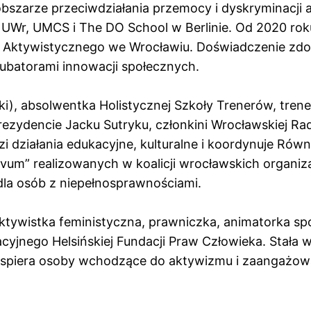
bszarze przeciwdziałania przemocy i dyskryminacji 
 UWr, UMCS i The DO School w Berlinie. Od 2020 ro
ia Aktywistycznego we Wrocławiu. Doświadczenie zdob
ubatorami innowacji społecznych.
ński), absolwentka Holistycznej Szkoły Trenerów, tr
zydencie Jacku Sutryku, członkini Wrocławskiej Rady
i działania edukacyjne, kulturalne i koordynuje Ró
um” realizowanych w koalicji wrocławskich organizac
 dla osób z niepełnosprawnościami.
aktywistka feministyczna, prawniczka, animatorka s
cyjnego Helsińskiej Fundacji Praw Człowieka. Stała
i wspiera osoby wchodzące do aktywizmu i zaangażow