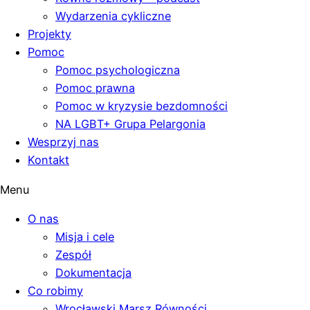
Wydarzenia cykliczne
Projekty
Pomoc
Pomoc psychologiczna
Pomoc prawna
Pomoc w kryzysie bezdomności
NA LGBT+ Grupa Pelargonia
Wesprzyj nas
Kontakt
Menu
O nas
Misja i cele
Zespół
Dokumentacja
Co robimy
Wrocławski Marsz Równości