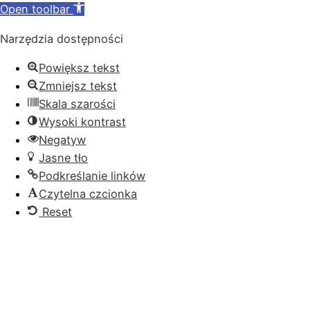
Open toolbar
Narzędzia dostępności
Powiększ tekst
Zmniejsz tekst
Skala szarości
Wysoki kontrast
Negatyw
Jasne tło
Podkreślanie linków
Czytelna czcionka
Reset