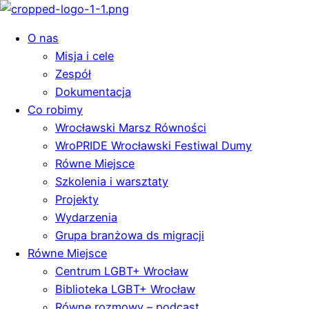
O nas
Misja i cele
Zespół
Dokumentacja
Co robimy
Wrocławski Marsz Równości
WroPRIDE Wrocławski Festiwal Dumy
Równe Miejsce
Szkolenia i warsztaty
Projekty
Wydarzenia
Grupa branżowa ds migracji
Równe Miejsce
Centrum LGBT+ Wrocław
Biblioteka LGBT+ Wrocław
Równe rozmowy – podcast