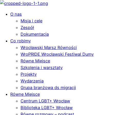
O nas
Misja i cele
Zespół
Dokumentacja
Co robimy
Wrocławski Marsz Równości
WroPRIDE Wrocławski Festiwal Dumy
Równe Miejsce
Szkolenia i warsztaty
Projekty
Wydarzenia
Grupa branżowa ds migracji
Równe Miejsce
Centrum LGBT+ Wrocław
Biblioteka LGBT+ Wrocław
Równe rozmowy – podcast