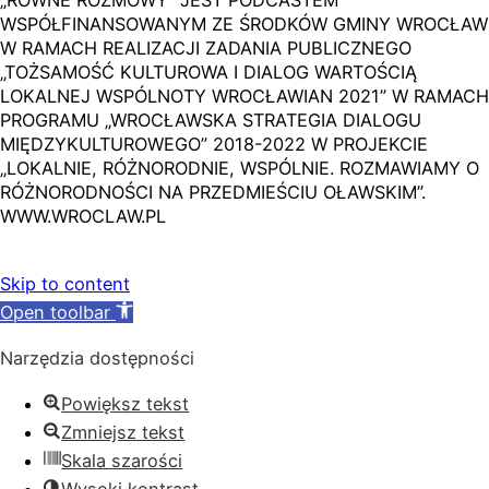
WSPÓŁFINANSOWANYM ZE ŚRODKÓW GMINY WROCŁAW
W RAMACH REALIZACJI ZADANIA PUBLICZNEGO
„TOŻSAMOŚĆ KULTUROWA I DIALOG WARTOŚCIĄ
LOKALNEJ WSPÓLNOTY WROCŁAWIAN 2021” W RAMACH
PROGRAMU „WROCŁAWSKA STRATEGIA DIALOGU
MIĘDZYKULTUROWEGO” 2018-2022 W PROJEKCIE
„LOKALNIE, RÓŻNORODNIE, WSPÓLNIE. ROZMAWIAMY O
RÓŻNORODNOŚCI NA PRZEDMIEŚCIU OŁAWSKIM”.
WWW.WROCLAW.PL
Skip to content
Open toolbar
Narzędzia dostępności
Powiększ tekst
Zmniejsz tekst
Skala szarości