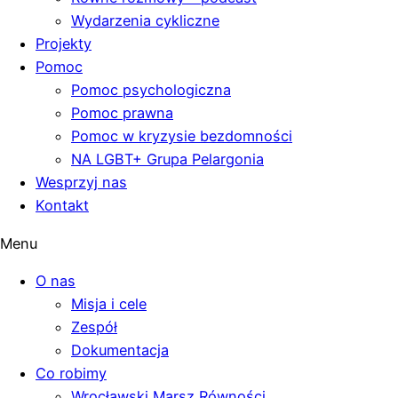
Wydarzenia cykliczne
Projekty
Pomoc
Pomoc psychologiczna
Pomoc prawna
Pomoc w kryzysie bezdomności
NA LGBT+ Grupa Pelargonia
Wesprzyj nas
Kontakt
Menu
O nas
Misja i cele
Zespół
Dokumentacja
Co robimy
Wrocławski Marsz Równości