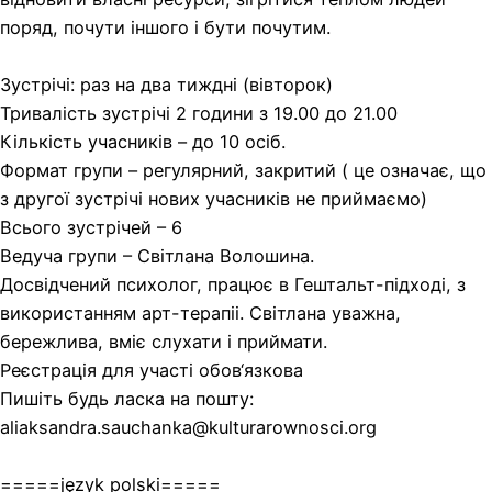
поряд, почути іншого і бути почутим.
Зустрічі: раз на два тиждні (вівторок)
Тривалість зустрічі 2 години з 19.00 до 21.00
Кількість учасників – до 10 осіб.
Формат групи – регулярний, закритий ( це означає, що
з другої зустрічі нових учасників не приймаємо)
Всього зустрічей – 6
Ведуча групи – Світлана Волошина.
Досвідчений психолог, працює в Гештальт-підході, з
використанням арт-терапіі. Світлана уважна,
бережлива, вміє слухати і приймати.
Реєстрація для участі обов‘язкова
Пишіть будь ласка на пошту:
aliaksandra.sauchanka@kulturarownosci.org
=====język polski=====