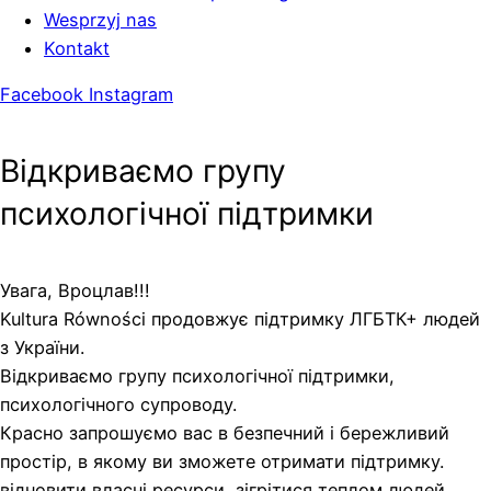
Wesprzyj nas
Kontakt
Facebook
Instagram
Відкриваємо групу
психологічної підтримки
Увага, Вроцлав!!!
Kultura Równości продовжує підтримку ЛГБТК+ людей
з України.
Відкриваємо групу психологічної підтримки,
психологічного супроводу.
Красно запрошуємо вас в безпечний і бережливий
простір, в якому ви зможете отримати підтримку.
відновити власні ресурси, зігрітися теплом людей