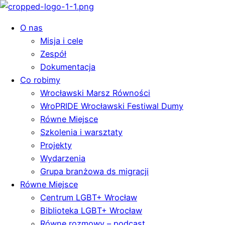
O nas
Misja i cele
Zespół
Dokumentacja
Co robimy
Wrocławski Marsz Równości
WroPRIDE Wrocławski Festiwal Dumy
Równe Miejsce
Szkolenia i warsztaty
Projekty
Wydarzenia
Grupa branżowa ds migracji
Równe Miejsce
Centrum LGBT+ Wrocław
Biblioteka LGBT+ Wrocław
Równe rozmowy – podcast