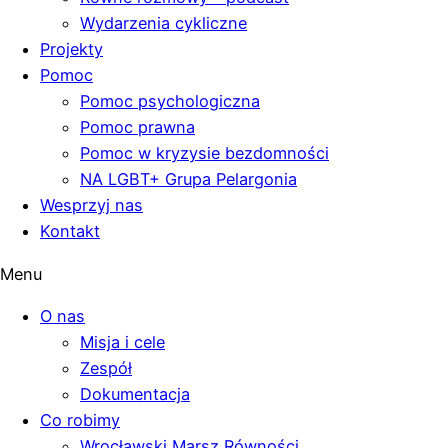
Wydarzenia cykliczne
Projekty
Pomoc
Pomoc psychologiczna
Pomoc prawna
Pomoc w kryzysie bezdomności
NA LGBT+ Grupa Pelargonia
Wesprzyj nas
Kontakt
Menu
O nas
Misja i cele
Zespół
Dokumentacja
Co robimy
Wrocławski Marsz Równości