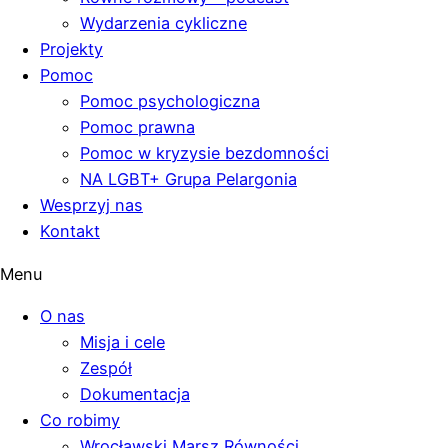
Wydarzenia cykliczne
Projekty
Pomoc
Pomoc psychologiczna
Pomoc prawna
Pomoc w kryzysie bezdomności
NA LGBT+ Grupa Pelargonia
Wesprzyj nas
Kontakt
Menu
O nas
Misja i cele
Zespół
Dokumentacja
Co robimy
Wrocławski Marsz Równości