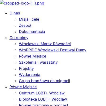
O nas
Misja i cele
Zespół
Dokumentacja
Co robimy
Wrocławski Marsz Równości
WroPRIDE Wrocławski Festiwal Dumy
Równe Miejsce
Szkolenia i warsztaty
Projekty
Wydarzenia
Grupa branżowa ds migracji
Równe Miejsce
Centrum LGBT+ Wrocław
Biblioteka LGBT+ Wrocław
Równe rozmowy – podcast