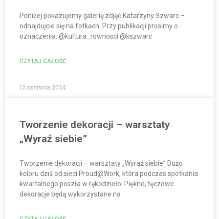
Poniżej pokazujemy galerię zdjęć Katarzyny Szwarc –
odnajdujcie się na fotkach. Przy publikacji prosimy o
oznaczenia: @kultura_rownosci @kszwarc
CZYTAJ CAŁOŚĆ
12 czerwca 2024
Tworzenie dekoracji – warsztaty
„Wyraź siebie”
Tworzenie dekoracji – warsztaty „Wyraź siebie” Dużo
koloru dziś od sieci Proud@Work, która podczas spotkania
kwartalnego poszła w rękodzieło. Piękne, tęczowe
dekoracje będą wykorzystane na