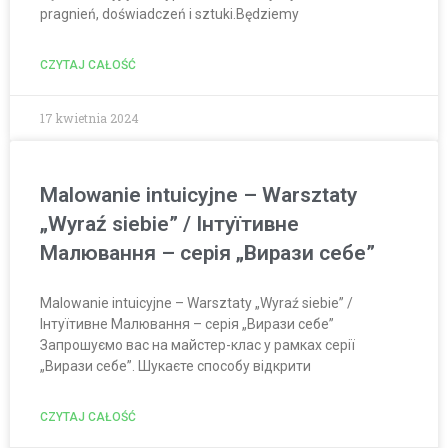
pragnień, doświadczeń i sztuki.Będziemy
CZYTAJ CAŁOŚĆ
17 kwietnia 2024
Malowanie intuicyjne – Warsztaty
„Wyraź siebie” / Інтуїтивне
Малювання – серія „Вирази себе”
Malowanie intuicyjne – Warsztaty „Wyraź siebie” /
Інтуїтивне Малювання – серія „Вирази себе”
Запрошуємо вас на майстер-клас у рамках серії
„Вирази себе”. Шукаєте способу відкрити
CZYTAJ CAŁOŚĆ