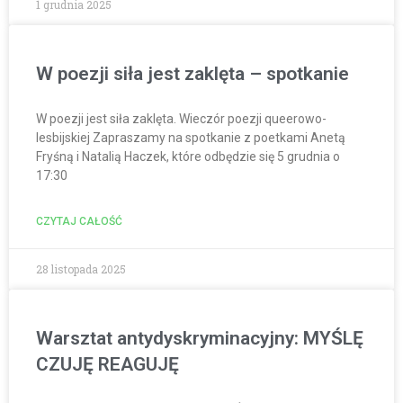
1 grudnia 2025
W poezji siła jest zaklęta – spotkanie
W poezji jest siła zaklęta. Wieczór poezji queerowo-
lesbijskiej Zapraszamy na spotkanie z poetkami Anetą
Fryśną i Natalią Haczek, które odbędzie się 5 grudnia o
17:30
CZYTAJ CAŁOŚĆ
28 listopada 2025
Warsztat antydyskryminacyjny: MYŚLĘ
CZUJĘ REAGUJĘ