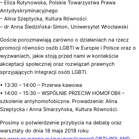
– Eliza Rutynowska, Polskie Towarzystwa Prawa
Antydyskryminacyjnego
– Alina Szeptycka, Kultura Równości
– dr Anna Śledzińska-Simon, Uniwersytet Wrocławski
Goście porozmawiają zarówno o działaniach na rzecz
promocji równości osób LGBTI w Europie i Polsce oraz o
wyzwaniach, jakie stoją przed nami w kontekście
akceptacji społecznej oraz rozwiązań prawnych
sprzyjających integracji osób LGBTI.
• 13:30 – 14:00 – Przerwa kawowa
• 14:00 – 15:30 – WSPÓLNIE PRZECIW HOMOFOBII –
szkolenie antyhomofobiczne. Prowadzenie: Alina
Szeptycka i Anna Smarzyńska, Kultura Równości.
Prosimy o potwierdzenie przybycia na debatę oraz
warsztaty do dnia 18 maja 2018 roku
na
www.ec.europa.eu/eusurvey/
runner/LGBTI-POLAND
.