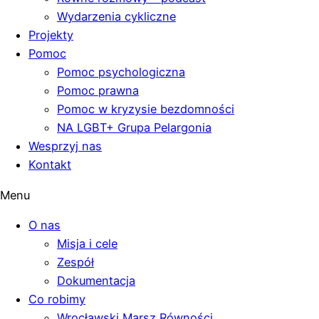
Wydarzenia cykliczne
Projekty
Pomoc
Pomoc psychologiczna
Pomoc prawna
Pomoc w kryzysie bezdomności
NA LGBT+ Grupa Pelargonia
Wesprzyj nas
Kontakt
Menu
O nas
Misja i cele
Zespół
Dokumentacja
Co robimy
Wrocławski Marsz Równości