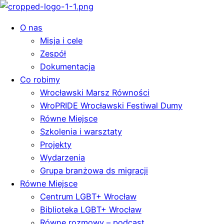
O nas
Misja i cele
Zespół
Dokumentacja
Co robimy
Wrocławski Marsz Równości
WroPRIDE Wrocławski Festiwal Dumy
Równe Miejsce
Szkolenia i warsztaty
Projekty
Wydarzenia
Grupa branżowa ds migracji
Równe Miejsce
Centrum LGBT+ Wrocław
Biblioteka LGBT+ Wrocław
Równe rozmowy – podcast