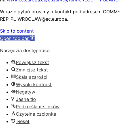
W razie pytań prosimy o kontakt pod adresem COMM-
REP-PL-WROCLAW@ec.eur
opa.
Skip to content
Open toolbar
Narzędzia dostępności
Powiększ tekst
Zmniejsz tekst
Skala szarości
Wysoki kontrast
Negatyw
Jasne tło
Podkreślanie linków
Czytelna czcionka
Reset