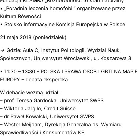
Fundacja KLAMRA „Różnorodność to stan naturalny”
• „Poradnia leczenia homofobi
i” organizowane przez
Kultura Równości
• Stoisko informacyjne Komisja Europejska w Polsce
21 maja 2018 (poniedziałek)
-> Gdzie: Aula C, Instytut Politologii, Wydział Nauk
Społecznych, Uniwersytet Wrocławski, ul. Koszarowa 3
• 11:30 – 13:30 – POLSKA I PRAWA OSÓB LGBTI NA MAPIE
EUROPY – debata ekspercka.
W debacie wezmą udział:
– prof. Teresa Gardocka, Uniwersytet SWPS
– Wiktoria Jargiło, Credit Suisse
– dr Paweł Kowalski, Uniwersytet SWPS
– Wester Meijdam, Dyrekcja Generalna ds. Wymiaru
Sprawiedliwości i Konsumentów KE