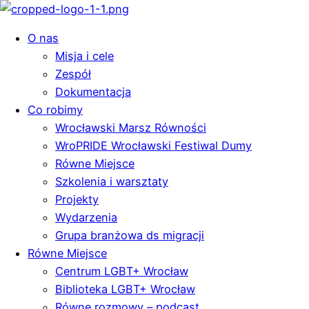
O nas
Misja i cele
Zespół
Dokumentacja
Co robimy
Wrocławski Marsz Równości
WroPRIDE Wrocławski Festiwal Dumy
Równe Miejsce
Szkolenia i warsztaty
Projekty
Wydarzenia
Grupa branżowa ds migracji
Równe Miejsce
Centrum LGBT+ Wrocław
Biblioteka LGBT+ Wrocław
Równe rozmowy – podcast