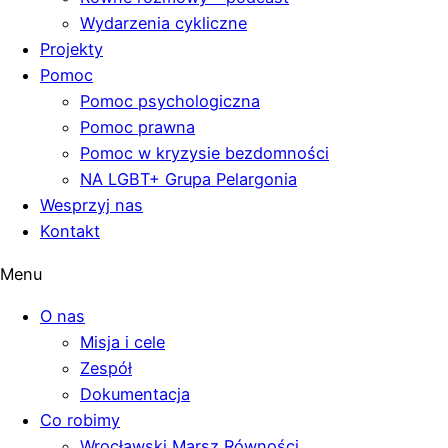
Wydarzenia cykliczne
Projekty
Pomoc
Pomoc psychologiczna
Pomoc prawna
Pomoc w kryzysie bezdomności
NA LGBT+ Grupa Pelargonia
Wesprzyj nas
Kontakt
Menu
O nas
Misja i cele
Zespół
Dokumentacja
Co robimy
Wrocławski Marsz Równości