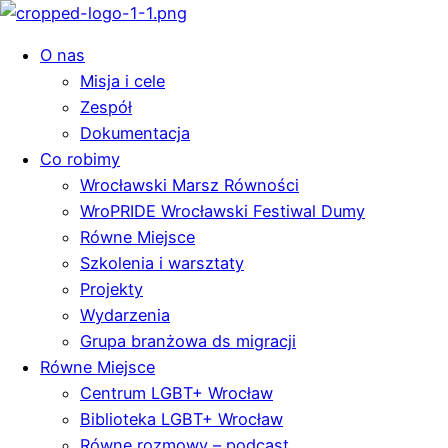
O nas
Misja i cele
Zespół
Dokumentacja
Co robimy
Wrocławski Marsz Równości
WroPRIDE Wrocławski Festiwal Dumy
Równe Miejsce
Szkolenia i warsztaty
Projekty
Wydarzenia
Grupa branżowa ds migracji
Równe Miejsce
Centrum LGBT+ Wrocław
Biblioteka LGBT+ Wrocław
Równe rozmowy – podcast