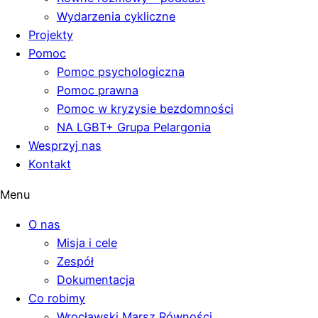
Wydarzenia cykliczne
Projekty
Pomoc
Pomoc psychologiczna
Pomoc prawna
Pomoc w kryzysie bezdomności
NA LGBT+ Grupa Pelargonia
Wesprzyj nas
Kontakt
Menu
O nas
Misja i cele
Zespół
Dokumentacja
Co robimy
Wrocławski Marsz Równości