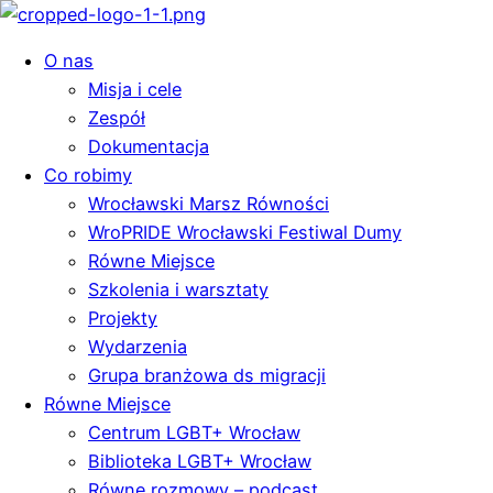
O nas
Misja i cele
Zespół
Dokumentacja
Co robimy
Wrocławski Marsz Równości
WroPRIDE Wrocławski Festiwal Dumy
Równe Miejsce
Szkolenia i warsztaty
Projekty
Wydarzenia
Grupa branżowa ds migracji
Równe Miejsce
Centrum LGBT+ Wrocław
Biblioteka LGBT+ Wrocław
Równe rozmowy – podcast