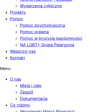
Wydarzenia cykliczne
Projekty
Pomoc
Pomoc psychologiczna
Pomoc prawna
Pomoc w kryzysie bezdomności
NA LGBT+ Grupa Pelargonia
Wesprzyj nas
Kontakt
Menu
O nas
Misja i cele
Zespół
Dokumentacja
Co robimy
Wrocławski Marsz Równości