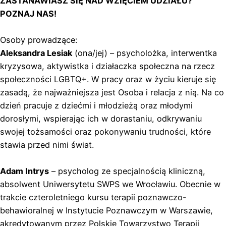
ZASTANAWIASZ SIĘ NAD WZIĘCIEM UDZIAŁU?
POZNAJ NAS!
Osoby prowadzące:
Aleksandra Lesiak
(ona/jej) – psycholożka, interwentka
kryzysowa, aktywistka i działaczka społeczna na rzecz
społeczności LGBTQ+. W pracy oraz w życiu kieruje się
zasadą, że najważniejsza jest Osoba i relacja z nią. Na co
dzień pracuje z dziećmi i młodzieżą oraz młodymi
dorosłymi, wspierając ich w dorastaniu, odkrywaniu
swojej tożsamości oraz pokonywaniu trudności, które
stawia przed nimi świat.
Adam Intrys
– psycholog ze specjalnością kliniczną,
absolwent Uniwersytetu SWPS we Wrocławiu. Obecnie w
trakcie czteroletniego kursu terapii poznawczo-
behawioralnej w Instytucie Poznawczym w Warszawie,
akredytowanym przez Polskie Towarzystwo Terapii