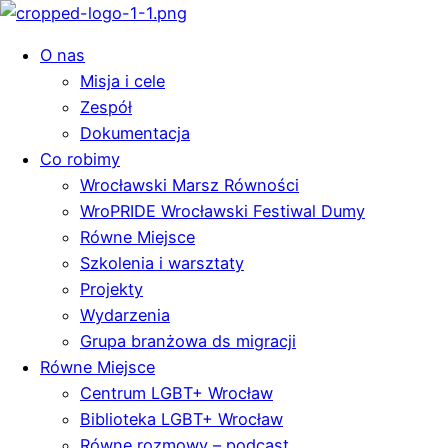
O nas
Misja i cele
Zespół
Dokumentacja
Co robimy
Wrocławski Marsz Równości
WroPRIDE Wrocławski Festiwal Dumy
Równe Miejsce
Szkolenia i warsztaty
Projekty
Wydarzenia
Grupa branżowa ds migracji
Równe Miejsce
Centrum LGBT+ Wrocław
Biblioteka LGBT+ Wrocław
Równe rozmowy – podcast