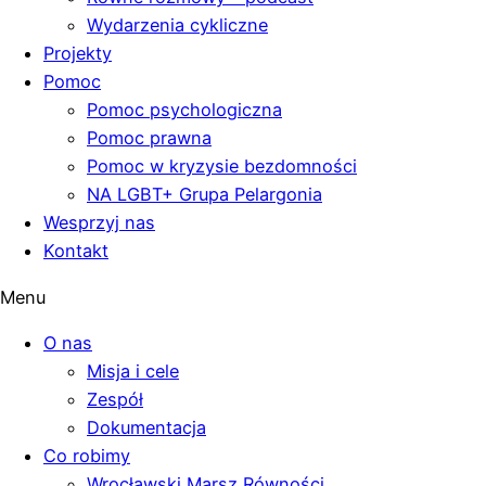
Wydarzenia cykliczne
Projekty
Pomoc
Pomoc psychologiczna
Pomoc prawna
Pomoc w kryzysie bezdomności
NA LGBT+ Grupa Pelargonia
Wesprzyj nas
Kontakt
Menu
O nas
Misja i cele
Zespół
Dokumentacja
Co robimy
Wrocławski Marsz Równości