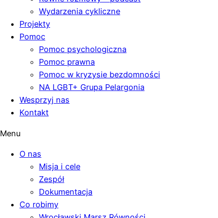
Wydarzenia cykliczne
Projekty
Pomoc
Pomoc psychologiczna
Pomoc prawna
Pomoc w kryzysie bezdomności
NA LGBT+ Grupa Pelargonia
Wesprzyj nas
Kontakt
Menu
O nas
Misja i cele
Zespół
Dokumentacja
Co robimy
Wrocławski Marsz Równości