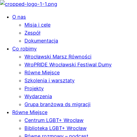
O nas
Misja i cele
Zespół
Dokumentacja
Co robimy
Wrocławski Marsz Równości
WroPRIDE Wrocławski Festiwal Dumy
Równe Miejsce
Szkolenia i warsztaty
Projekty
Wydarzenia
Grupa branżowa ds migracji
Równe Miejsce
Centrum LGBT+ Wrocław
Biblioteka LGBT+ Wrocław
Równe rozmowy – podcast