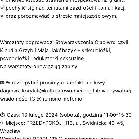
✳︎
pochylić się nad tematami zazdrości i komunikacji
✳︎
oraz porozmawiać o stresie mniejszościowym.
Warsztaty poprowadzi Stowarzyszenie Ciao.wro czyli
Klaudia Grzyb i Maja Jakóbczyk – seksuolożki,
psycholożki i edukatorki seksualne.
Na warsztaty obowiązują zapisy.
✉︎
W razie pytań prosimy o kontakt mailowy
dagmara.koryluk@kulturarownosci.org lub w prywatnej
wiadomości IG @nomono_nofomo
⏱︎
Czas: 10 lutego 2024 (sobota), godzina 11:00-15:30
✈︎
Miejsce: PRZED•POKÓJ H13, ul. Świdnicka 43-45,
Wrocław
Warsztat jest BEZPŁATNY, organizowany przez