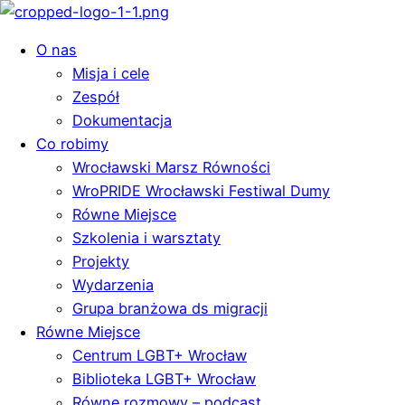
O nas
Misja i cele
Zespół
Dokumentacja
Co robimy
Wrocławski Marsz Równości
WroPRIDE Wrocławski Festiwal Dumy
Równe Miejsce
Szkolenia i warsztaty
Projekty
Wydarzenia
Grupa branżowa ds migracji
Równe Miejsce
Centrum LGBT+ Wrocław
Biblioteka LGBT+ Wrocław
Równe rozmowy – podcast