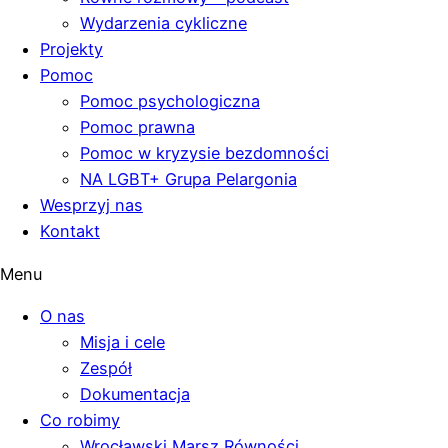
Wydarzenia cykliczne
Projekty
Pomoc
Pomoc psychologiczna
Pomoc prawna
Pomoc w kryzysie bezdomności
NA LGBT+ Grupa Pelargonia
Wesprzyj nas
Kontakt
Menu
O nas
Misja i cele
Zespół
Dokumentacja
Co robimy
Wrocławski Marsz Równości