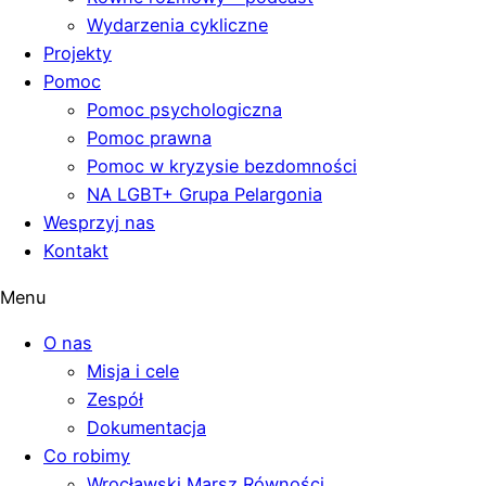
Wydarzenia cykliczne
Projekty
Pomoc
Pomoc psychologiczna
Pomoc prawna
Pomoc w kryzysie bezdomności
NA LGBT+ Grupa Pelargonia
Wesprzyj nas
Kontakt
Menu
O nas
Misja i cele
Zespół
Dokumentacja
Co robimy
Wrocławski Marsz Równości