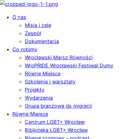
O nas
Misja i cele
Zespół
Dokumentacja
Co robimy
Wrocławski Marsz Równości
WroPRIDE Wrocławski Festiwal Dumy
Równe Miejsce
Szkolenia i warsztaty
Projekty
Wydarzenia
Grupa branżowa ds migracji
Równe Miejsce
Centrum LGBT+ Wrocław
Biblioteka LGBT+ Wrocław
Równe rozmowy – podcast