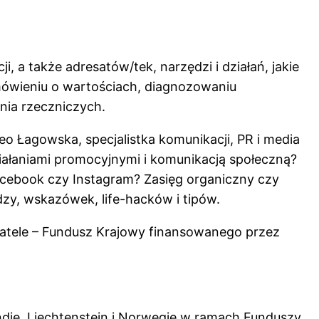
 a także adresatów/tek, narzędzi i działań, jakie
 mówieniu o wartościach, diagnozowaniu
nia rzeczniczych.
 Teo Łagowska,
specjalistka komunikacji, PR i media
działaniami promocyjnymi i komunikacją społeczną?
cebook czy Instagram? Zasięg organiczny czy
dzy, wskazówek, life-hacków i tipów.
atele – Fundusz Krajowy finansowanego przez
ndię, Liechtenstein i Norwegię w ramach Funduszy