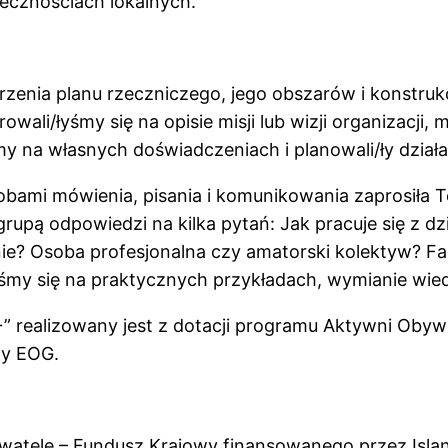
łecznościach lokalnych.
nia planu rzeczniczego, jego obszarów i konstrukcji,
li/łyśmy się na opisie misji lub wizji organizacji,
y na własnych doświadczeniach i planowali/ły działa
obami mówienia, pisania i komunikowania zaprosiła
grupą odpowiedzi na kilka pytań: Jak pracuje się z 
e? Osoba profesjonalna czy amatorski kolektyw? Fa
łyśmy się na praktycznych przykładach, wymianie wie
” realizowany jest
z dotacji programu Aktywni Obyw
zy EOG.
ywatele – Fundusz Krajowy finansowanego przez Isla