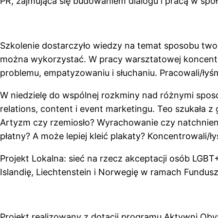
PR, zajmująca się budowaniem dialogu i pracą w spo
Szkolenie dostarczyło wiedzy na temat sposobu tworze
można wykorzystać. W pracy warsztatowej koncentrowa
problemu, empatyzowaniu i słuchaniu. Pracowali/łyśm
W niedzielę do wspólnej rozkminy nad różnymi spos
relations, content i event marketingu.
Teo szukała z 
Artyzm czy rzemiosło? Wyrachowanie czy natchnieni
płatny? A może lepiej kleić plakaty? Koncentrowali/
Projekt
Lokalna: sieć na rzecz akceptacji osób LGBT+
Islandię, Liechtenstein i Norwegię w ramach Fundus
Projekt realizowany z dotacji programu Aktywni Ob