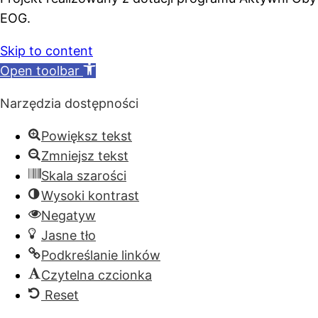
EOG.
Skip to content
Open toolbar
Narzędzia dostępności
Powiększ tekst
Zmniejsz tekst
Skala szarości
Wysoki kontrast
Negatyw
Jasne tło
Podkreślanie linków
Czytelna czcionka
Reset