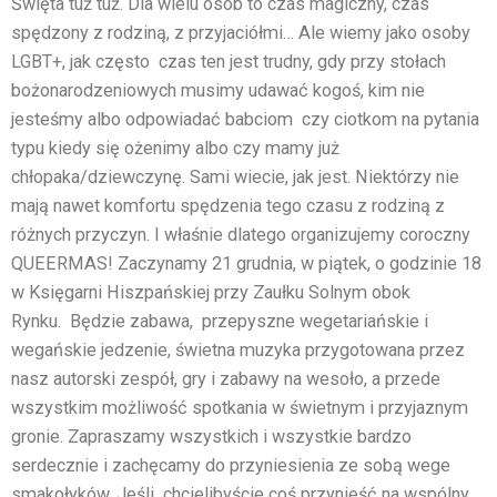
Święta tuż tuż. Dla wielu osób to czas magiczny, czas
spędzony z rodziną, z przyjaciółmi… Ale wiemy jako osoby
LGBT+, jak często czas ten jest trudny, gdy przy stołach
bożonarodzeniowych musimy udawać kogoś, kim nie
jesteśmy albo odpowiadać babciom czy ciotkom na pytania
typu kiedy się ożenimy albo czy mamy już
chłopaka/dziewczynę. Sami wiecie, jak jest. Niektórzy nie
mają nawet komfortu spędzenia tego czasu z rodziną z
różnych przyczyn. I właśnie dlatego organizujemy coroczny
QUEERMAS! Zaczynamy 21 grudnia, w piątek, o godzinie 18
w Księgarni Hiszpańskiej przy Zaułku Solnym obok
Rynku. Będzie zabawa, przepyszne wegetariańskie i
wegańskie jedzenie, świetna muzyka przygotowana przez
nasz autorski zespół, gry i zabawy na wesoło, a przede
wszystkim możliwość spotkania w świetnym i przyjaznym
gronie. Zapraszamy wszystkich i wszystkie bardzo
serdecznie i zachęcamy do przyniesienia ze sobą wege
smakołyków. Jeśli chcielibyście coś przynieść na wspólny