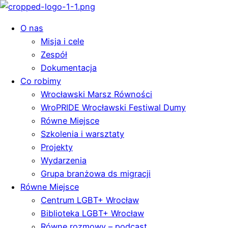
O nas
Misja i cele
Zespół
Dokumentacja
Co robimy
Wrocławski Marsz Równości
WroPRIDE Wrocławski Festiwal Dumy
Równe Miejsce
Szkolenia i warsztaty
Projekty
Wydarzenia
Grupa branżowa ds migracji
Równe Miejsce
Centrum LGBT+ Wrocław
Biblioteka LGBT+ Wrocław
Równe rozmowy – podcast