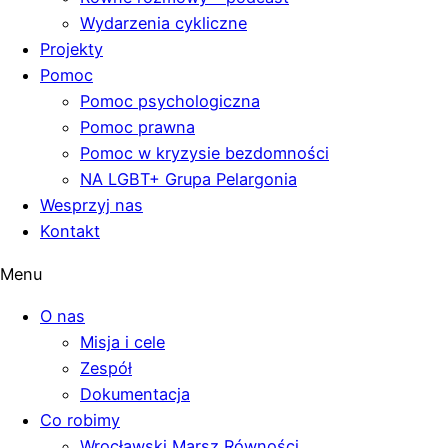
Wydarzenia cykliczne
Projekty
Pomoc
Pomoc psychologiczna
Pomoc prawna
Pomoc w kryzysie bezdomności
NA LGBT+ Grupa Pelargonia
Wesprzyj nas
Kontakt
Menu
O nas
Misja i cele
Zespół
Dokumentacja
Co robimy
Wrocławski Marsz Równości