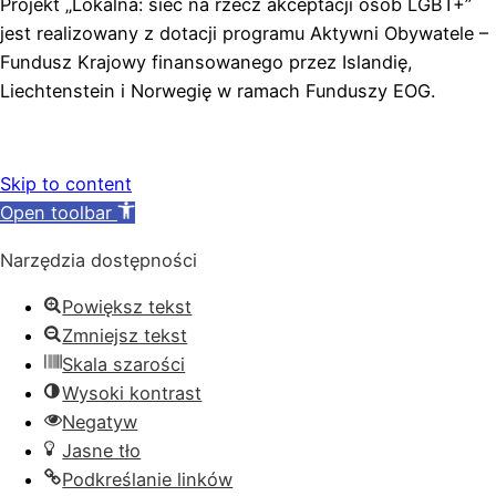
Projekt „Lokalna: sieć na rzecz akceptacji osób LGBT+”
jest realizowany z dotacji programu Aktywni Obywatele –
Fundusz Krajowy finansowanego przez Islandię,
Liechtenstein i Norwegię w ramach Funduszy EOG.
Skip to content
Open toolbar
Narzędzia dostępności
Powiększ tekst
Zmniejsz tekst
Skala szarości
Wysoki kontrast
Negatyw
Jasne tło
Podkreślanie linków