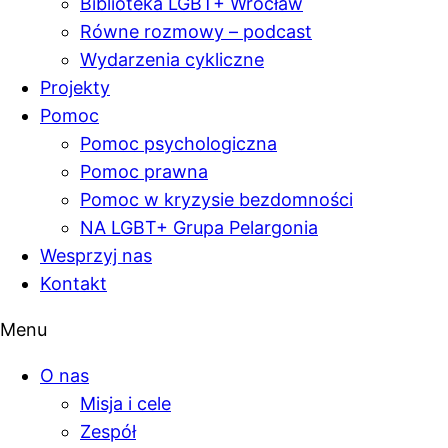
Biblioteka LGBT+ Wrocław
Równe rozmowy – podcast
Wydarzenia cykliczne
Projekty
Pomoc
Pomoc psychologiczna
Pomoc prawna
Pomoc w kryzysie bezdomności
NA LGBT+ Grupa Pelargonia
Wesprzyj nas
Kontakt
Menu
O nas
Misja i cele
Zespół