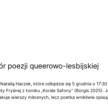
zór poezji queerowo-lesbijskiej
atalią Haczek, które odbędzie się 5 grudnia o 17:30
Fryśnej z tomiku „Korale Safony” (Borgis 2025). Je
uje wierszy miłosnych, lecz poetka wnikliwie opisuje 