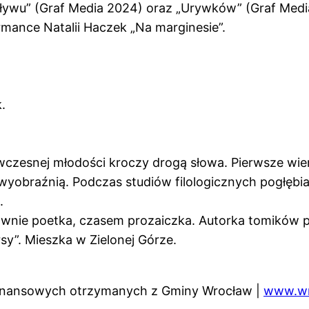
ływu” (Graf Media 2024) oraz „Urywków” (Graf Media
mance Natalii Haczek „Na marginesie”.
.
czesnej młodości kroczy drogą słowa. Pierwsze wiers
yobraźnią. Podczas studiów filologicznych pogłębiał
.
głównie poetka, czasem prozaiczka. Autorka tomików p
sy”. Mieszka w Zielonej Górze.
finansowych otrzymanych z Gminy Wrocław |
www.wr