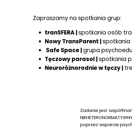
Zapraszamy na spotkania grup:
tranSFERA |
spotkania osób tran
Nowy TransParent |
spotkania 
Safe Space |
grupa psychoeduk
Tęczowy parasol |
spotkania 
Neuroróżnorodnie w tęczy |
tr
Zadanie jest współfin
NIEHETERONORMATYWNYCH
poprzez wsparcie psyc