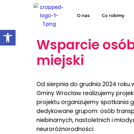
O nas
Co robimy
Open toolbar
Wsparcie osób 
miejski
Od sierpnia do grudnia 2024 rok
Gminy Wrocław realizujemy projek
projektu organizujemy spotkania
dedykowane grupom: osób transpł
niebinarnych, nastoletnich i mło
neuroróżnorodności.