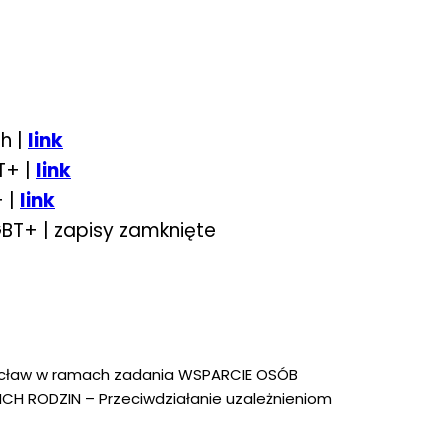
h |
link
T+ |
link
 |
link
BT+ | zapisy zamknięte
ocław w ramach zadania WSPARCIE OSÓB
 RODZIN – Przeciwdziałanie uzależnieniom