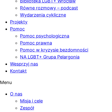
Biblioteka LGBT+ Wrocław
Równe rozmowy – podcast
Wydarzenia cykliczne
Projekty
Pomoc
Pomoc psychologiczna
Pomoc prawna
Pomoc w kryzysie bezdomności
NA LGBT+ Grupa Pelargonia
Wesprzyj nas
Kontakt
Menu
O nas
Misja i cele
Zespół