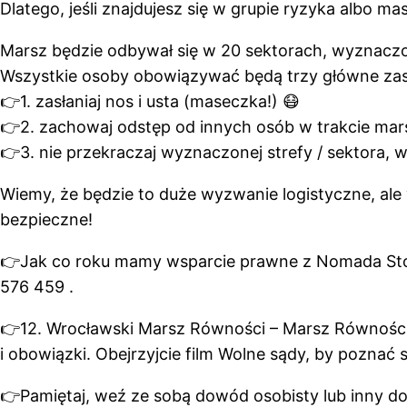
Dlatego, jeśli znajdujesz się w grupie ryzyka albo m
Marsz będzie odbywał się w 20 sektorach, wyznacz
Wszystkie osoby obowiązywać będą trzy główne za
👉
1. zasłaniaj nos i usta (maseczka!)
😷
👉
2. zachowaj odstęp od innych osób w trakcie mar
👉
3. nie przekraczaj wyznaczonej strefy / sektora, 
Wiemy, że będzie to duże wyzwanie logistyczne, ale
bezpieczne!
👉Jak co roku mamy wsparcie prawne z Nomada Stow
576 459 .
👉12. Wrocławski Marsz Równości – Marsz Równości
i obowiązki. Obejrzyjcie film Wolne sądy, by poznać
👉Pamiętaj, weź ze sobą dowód osobisty lub inny 