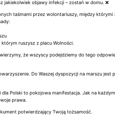
asz jakiekolwiek objawy infekcji – zostań w domu.
❌
onych taśmami przez wolontariuszy, między którymi
sady:
szu
w którym ruszysz z placu Wolności.
 wierzymy, że wszyscy podejdziemy do tego odpowied
arzyszenie. Do Waszej dyspozycji na marszu jest 
 dla Polski to pokojowa manifestacja. Jak na każd
 swoje prawa.
dokument potwierdzający Twoją tożsamość.