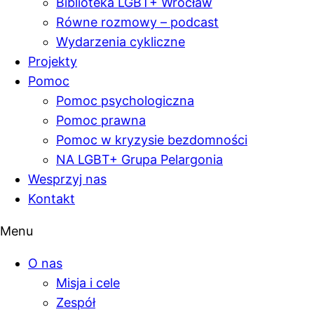
Biblioteka LGBT+ Wrocław
Równe rozmowy – podcast
Wydarzenia cykliczne
Projekty
Pomoc
Pomoc psychologiczna
Pomoc prawna
Pomoc w kryzysie bezdomności
NA LGBT+ Grupa Pelargonia
Wesprzyj nas
Kontakt
Menu
O nas
Misja i cele
Zespół