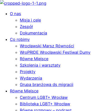
O nas
Misja i cele
Zespół
Dokumentacja
Co robimy
Wrocławski Marsz Równości
WroPRIDE Wrocławski Festiwal Dumy
Równe Miejsce
Szkolenia i warsztaty
Projekty
Wydarzenia
Grupa branżowa ds migracji
Równe Miejsce
Centrum LGBT+ Wrocław
Biblioteka LGBT+ Wrocław
Równe rozmowy – podcast