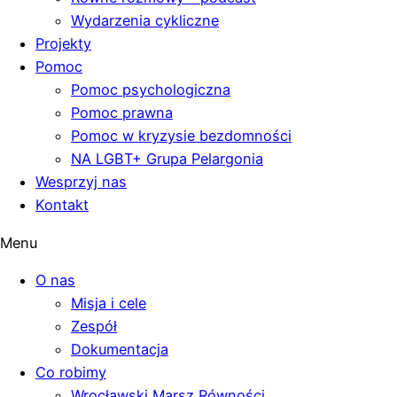
Wydarzenia cykliczne
Projekty
Pomoc
Pomoc psychologiczna
Pomoc prawna
Pomoc w kryzysie bezdomności
NA LGBT+ Grupa Pelargonia
Wesprzyj nas
Kontakt
Menu
O nas
Misja i cele
Zespół
Dokumentacja
Co robimy
Wrocławski Marsz Równości