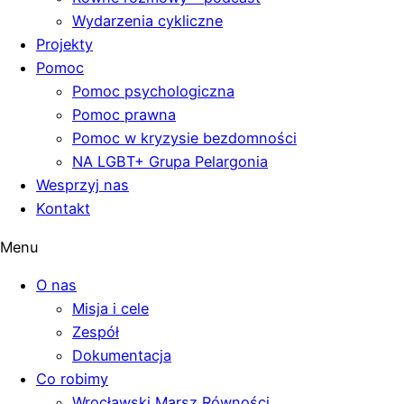
Wydarzenia cykliczne
Projekty
Pomoc
Pomoc psychologiczna
Pomoc prawna
Pomoc w kryzysie bezdomności
NA LGBT+ Grupa Pelargonia
Wesprzyj nas
Kontakt
Menu
O nas
Misja i cele
Zespół
Dokumentacja
Co robimy
Wrocławski Marsz Równości