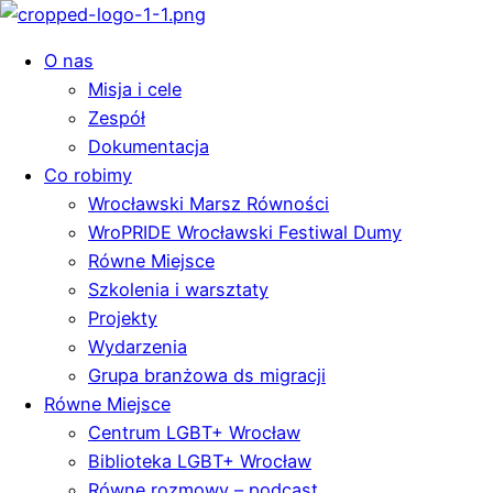
O nas
Misja i cele
Zespół
Dokumentacja
Co robimy
Wrocławski Marsz Równości
WroPRIDE Wrocławski Festiwal Dumy
Równe Miejsce
Szkolenia i warsztaty
Projekty
Wydarzenia
Grupa branżowa ds migracji
Równe Miejsce
Centrum LGBT+ Wrocław
Biblioteka LGBT+ Wrocław
Równe rozmowy – podcast