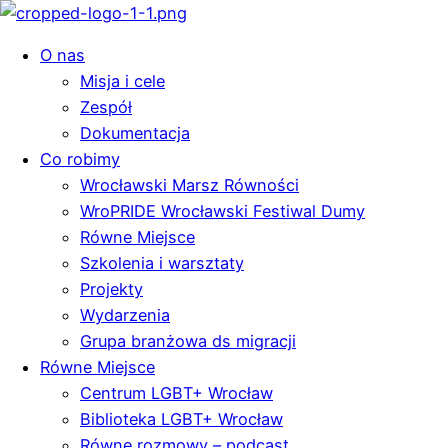
O nas
Misja i cele
Zespół
Dokumentacja
Co robimy
Wrocławski Marsz Równości
WroPRIDE Wrocławski Festiwal Dumy
Równe Miejsce
Szkolenia i warsztaty
Projekty
Wydarzenia
Grupa branżowa ds migracji
Równe Miejsce
Centrum LGBT+ Wrocław
Biblioteka LGBT+ Wrocław
Równe rozmowy – podcast