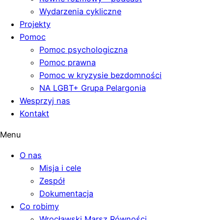
Wydarzenia cykliczne
Projekty
Pomoc
Pomoc psychologiczna
Pomoc prawna
Pomoc w kryzysie bezdomności
NA LGBT+ Grupa Pelargonia
Wesprzyj nas
Kontakt
Menu
O nas
Misja i cele
Zespół
Dokumentacja
Co robimy
Wrocławski Marsz Równości