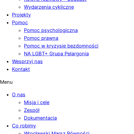
Wydarzenia cykliczne
Projekty
Pomoc
Pomoc psychologiczna
Pomoc prawna
Pomoc w kryzysie bezdomności
NA LGBT+ Grupa Pelargonia
Wesprzyj nas
Kontakt
Menu
O nas
Misja i cele
Zespół
Dokumentacja
Co robimy
Wrocławski Marsz Równości