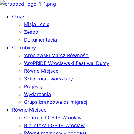
O nas
Misja i cele
Zespół
Dokumentacja
Co robimy
Wrocławski Marsz Równości
WroPRIDE Wrocławski Festiwal Dumy
Równe Miejsce
Szkolenia i warsztaty
Projekty
Wydarzenia
Grupa branżowa ds migracji
Równe Miejsce
Centrum LGBT+ Wrocław
Biblioteka LGBT+ Wrocław
Równe rozmowy – podcast