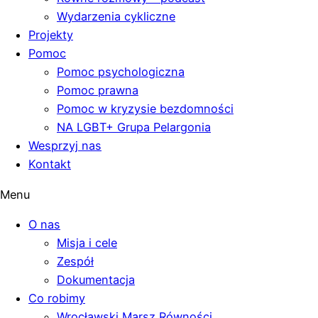
Wydarzenia cykliczne
Projekty
Pomoc
Pomoc psychologiczna
Pomoc prawna
Pomoc w kryzysie bezdomności
NA LGBT+ Grupa Pelargonia
Wesprzyj nas
Kontakt
Menu
O nas
Misja i cele
Zespół
Dokumentacja
Co robimy
Wrocławski Marsz Równości