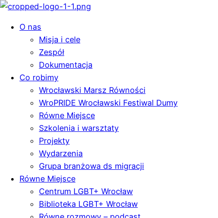
O nas
Misja i cele
Zespół
Dokumentacja
Co robimy
Wrocławski Marsz Równości
WroPRIDE Wrocławski Festiwal Dumy
Równe Miejsce
Szkolenia i warsztaty
Projekty
Wydarzenia
Grupa branżowa ds migracji
Równe Miejsce
Centrum LGBT+ Wrocław
Biblioteka LGBT+ Wrocław
Równe rozmowy – podcast