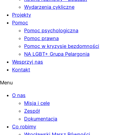
Wydarzenia cykliczne
Projekty
Pomoc
Pomoc psychologiczna
Pomoc prawna
Pomoc w kryzysie bezdomności
NA LGBT+ Grupa Pelargonia
Wesprzyj nas
Kontakt
Menu
O nas
Misja i cele
Zespół
Dokumentacja
Co robimy
Wrocławski Marsz Równości