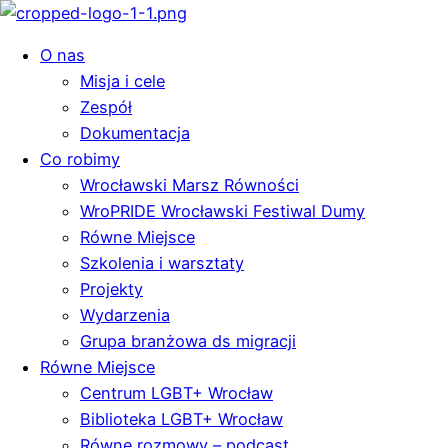
O nas
Misja i cele
Zespół
Dokumentacja
Co robimy
Wrocławski Marsz Równości
WroPRIDE Wrocławski Festiwal Dumy
Równe Miejsce
Szkolenia i warsztaty
Projekty
Wydarzenia
Grupa branżowa ds migracji
Równe Miejsce
Centrum LGBT+ Wrocław
Biblioteka LGBT+ Wrocław
Równe rozmowy – podcast