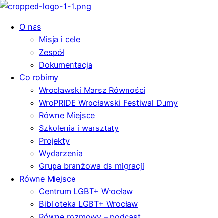
O nas
Misja i cele
Zespół
Dokumentacja
Co robimy
Wrocławski Marsz Równości
WroPRIDE Wrocławski Festiwal Dumy
Równe Miejsce
Szkolenia i warsztaty
Projekty
Wydarzenia
Grupa branżowa ds migracji
Równe Miejsce
Centrum LGBT+ Wrocław
Biblioteka LGBT+ Wrocław
Równe rozmowy – podcast