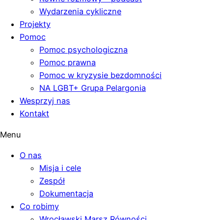
Wydarzenia cykliczne
Projekty
Pomoc
Pomoc psychologiczna
Pomoc prawna
Pomoc w kryzysie bezdomności
NA LGBT+ Grupa Pelargonia
Wesprzyj nas
Kontakt
Menu
O nas
Misja i cele
Zespół
Dokumentacja
Co robimy
Wrocławski Marsz Równości