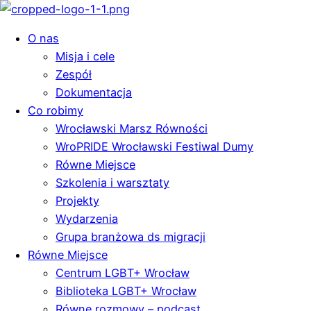
O nas
Misja i cele
Zespół
Dokumentacja
Co robimy
Wrocławski Marsz Równości
WroPRIDE Wrocławski Festiwal Dumy
Równe Miejsce
Szkolenia i warsztaty
Projekty
Wydarzenia
Grupa branżowa ds migracji
Równe Miejsce
Centrum LGBT+ Wrocław
Biblioteka LGBT+ Wrocław
Równe rozmowy – podcast