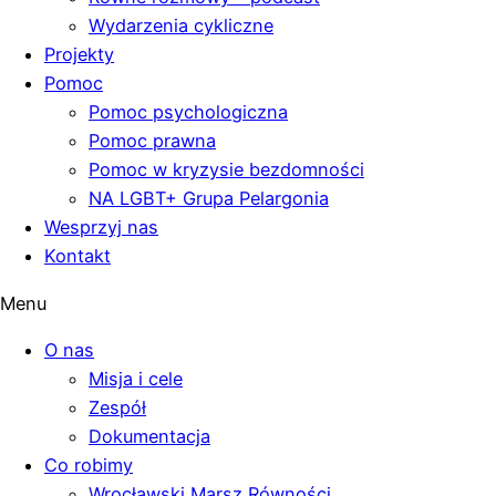
Wydarzenia cykliczne
Projekty
Pomoc
Pomoc psychologiczna
Pomoc prawna
Pomoc w kryzysie bezdomności
NA LGBT+ Grupa Pelargonia
Wesprzyj nas
Kontakt
Menu
O nas
Misja i cele
Zespół
Dokumentacja
Co robimy
Wrocławski Marsz Równości