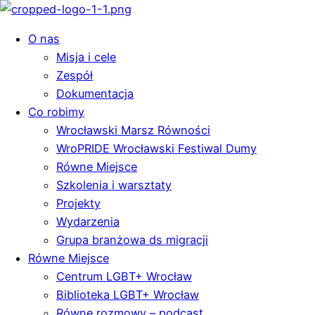
O nas
Misja i cele
Zespół
Dokumentacja
Co robimy
Wrocławski Marsz Równości
WroPRIDE Wrocławski Festiwal Dumy
Równe Miejsce
Szkolenia i warsztaty
Projekty
Wydarzenia
Grupa branżowa ds migracji
Równe Miejsce
Centrum LGBT+ Wrocław
Biblioteka LGBT+ Wrocław
Równe rozmowy – podcast