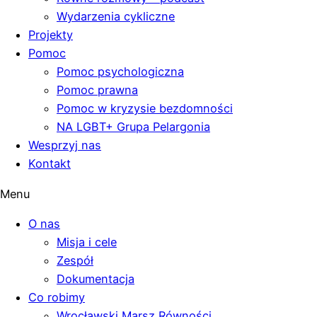
Wydarzenia cykliczne
Projekty
Pomoc
Pomoc psychologiczna
Pomoc prawna
Pomoc w kryzysie bezdomności
NA LGBT+ Grupa Pelargonia
Wesprzyj nas
Kontakt
Menu
O nas
Misja i cele
Zespół
Dokumentacja
Co robimy
Wrocławski Marsz Równości