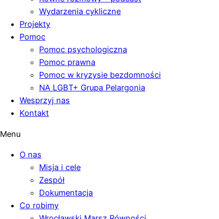
Wydarzenia cykliczne
Projekty
Pomoc
Pomoc psychologiczna
Pomoc prawna
Pomoc w kryzysie bezdomności
NA LGBT+ Grupa Pelargonia
Wesprzyj nas
Kontakt
Menu
O nas
Misja i cele
Zespół
Dokumentacja
Co robimy
Wrocławski Marsz Równości