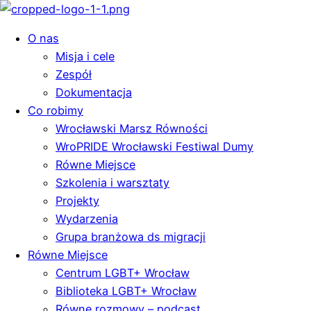
O nas
Misja i cele
Zespół
Dokumentacja
Co robimy
Wrocławski Marsz Równości
WroPRIDE Wrocławski Festiwal Dumy
Równe Miejsce
Szkolenia i warsztaty
Projekty
Wydarzenia
Grupa branżowa ds migracji
Równe Miejsce
Centrum LGBT+ Wrocław
Biblioteka LGBT+ Wrocław
Równe rozmowy – podcast