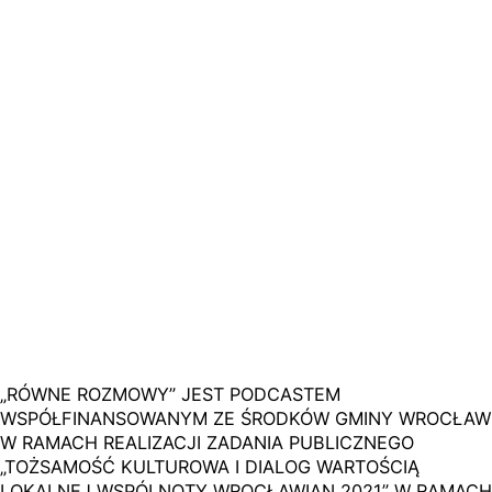
„RÓWNE ROZMOWY” JEST PODCASTEM
WSPÓŁFINANSOWANYM ZE ŚRODKÓW GMINY WROCŁAW
W RAMACH REALIZACJI ZADANIA PUBLICZNEGO
„TOŻSAMOŚĆ KULTUROWA I DIALOG WARTOŚCIĄ
LOKALNEJ WSPÓLNOTY WROCŁAWIAN 2021” W RAMACH