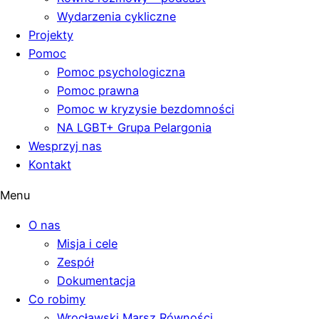
Wydarzenia cykliczne
Projekty
Pomoc
Pomoc psychologiczna
Pomoc prawna
Pomoc w kryzysie bezdomności
NA LGBT+ Grupa Pelargonia
Wesprzyj nas
Kontakt
Menu
O nas
Misja i cele
Zespół
Dokumentacja
Co robimy
Wrocławski Marsz Równości