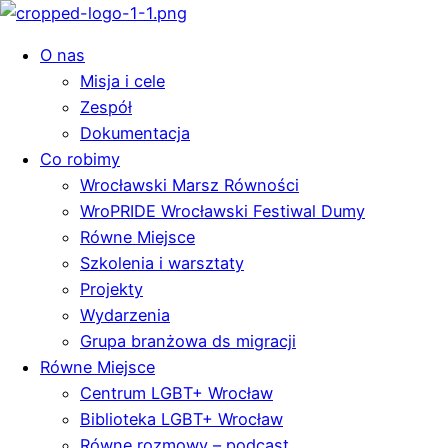
O nas
Misja i cele
Zespół
Dokumentacja
Co robimy
Wrocławski Marsz Równości
WroPRIDE Wrocławski Festiwal Dumy
Równe Miejsce
Szkolenia i warsztaty
Projekty
Wydarzenia
Grupa branżowa ds migracji
Równe Miejsce
Centrum LGBT+ Wrocław
Biblioteka LGBT+ Wrocław
Równe rozmowy – podcast