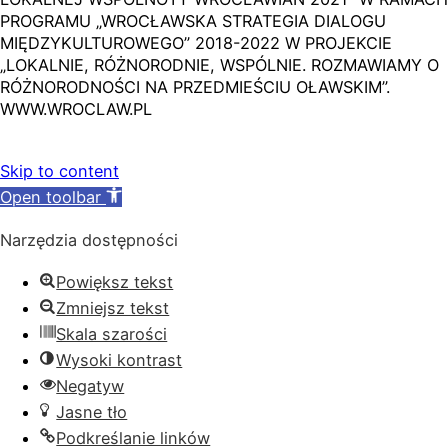
PROGRAMU „WROCŁAWSKA STRATEGIA DIALOGU
MIĘDZYKULTUROWEGO” 2018-2022 W PROJEKCIE
„LOKALNIE, RÓŻNORODNIE, WSPÓLNIE. ROZMAWIAMY O
RÓŻNORODNOŚCI NA PRZEDMIEŚCIU OŁAWSKIM”.
WWW.WROCLAW.PL
Skip to content
Open toolbar
Narzędzia dostępności
Powiększ tekst
Zmniejsz tekst
Skala szarości
Wysoki kontrast
Negatyw
Jasne tło
Podkreślanie linków