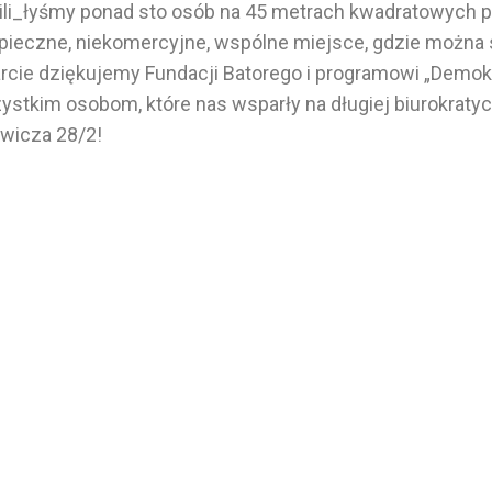
li_łyśmy ponad sto osób na 45 metrach kwadratowych 
ieczne, niekomercyjne, wspólne miejsce, gdzie można s
rcie dziękujemy Fundacji Batorego i programowi „Demokra
stkim osobom, które nas wsparły na długiej biurokratyc
wicza 28/2!