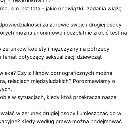
 są jej uwarunkowania?
a, kim jest tata – jakie obowiązki i zadania wiążą
owiedzialności za zdrowie swoje i drugiej osoby.
tórych można anonimowo i bezpłatnie zrobić test na
wizerunków kobiety i mężczyzny na potrzeby
e temat dotyczący seksualizacji dziewcząt i
łowieka? Czy z filmów pornograficznych można
nera, relacjach międzyludzkich? Porozmawiamy o
wych.
obie w sytuacjach, kiedy ktoś przekracza nasze
walać wizerunek drugiej osoby i umieszczać go w
nikacyjne? Kiedy według prawa można podejmować