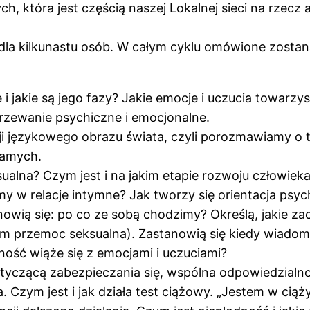
h, która jest częścią naszej Lokalnej sieci na rzecz
la kilkunastu osób. W całym cyklu omówione zostaną
i jakie są jego fazy? Jakie emocje i uczucia towarzys
jrzewanie psychiczne i emocjonalne.
 językowego obrazu świata, czyli porozmawiamy o ty
 samych.
ualna? Czym jest i na jakim etapie rozwoju człowieka
y w relacje intymne? Jak tworzy się orientacja psy
owią się: po co ze sobą chodzimy? Określą, jakie za
m przemoc seksualna). Zastanowią się kiedy wiadomo,
ość wiąże się z emocjami i uczuciami?
otyczącą zabezpieczania się, wspólna odpowiedzialn
. Czym jest i jak działa test ciążowy. „Jestem w ciąż