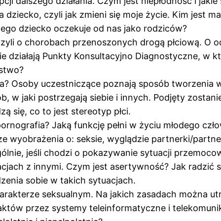
cji dalszego działania. Czym jest niepłodność i jakie
ziecko, czyli jak zmieni się moje życie. Kim jest mam
zego dziecko oczekuje od nas jako rodziców?
zyli o chorobach przenoszonych drogą płciową. O odp
e działają Punkty Konsultacyjno Diagnostyczne, w k
ństwo?
dia? Osoby uczestniczące poznają sposób tworzenia 
, w jaki postrzegają siebie i innych. Podjęty zostani
się, co to jest stereotyp płci.
pornografia? Jaką funkcję pełni w życiu młodego cz
ze wyobrażenia o: seksie, wyglądzie partnerki/part
ólnie, jeśli chodzi o pokazywanie sytuacji przemoco
cjach z innymi. Czym jest asertywność? Jak radzić s
zenia sobie w takich sytuacjach.
rakterze seksualnym. Na jakich zasadach można utr
aktów przez systemy teleinformatyczne i telekomu