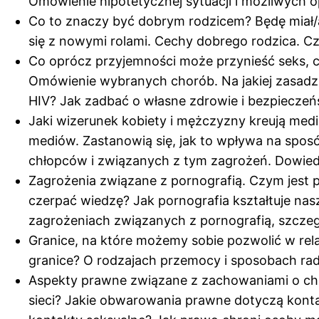
Omówienie hipotetycznej sytuacji i możliwych op
Co to znaczy być dobrym rodzicem? Będę miał/a d
się z nowymi rolami. Cechy dobrego rodzica. C
Co oprócz przyjemności może przynieść seks, c
Omówienie wybranych chorób. Na jakiej zasadzi
HIV? Jak zadbać o własne zdrowie i bezpiecze
Jaki wizerunek kobiety i mężczyzny kreują me
mediów. Zastanowią się, jak to wpływa na sposób
chłopców i związanych z tym zagrożeń. Dowiedzą 
Zagrożenia związane z pornografią. Czym jest 
czerpać wiedzę? Jak pornografia kształtuje nas
zagrożeniach związanych z pornografią, szczeg
Granice, na które możemy sobie pozwolić w rela
granice? O rodzajach przemocy i sposobach rad
Aspekty prawne związane z zachowaniami o cha
sieci? Jakie obwarowania prawne dotyczą kont