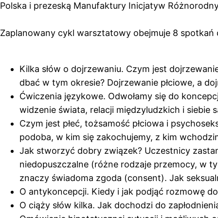
Polska i prezeską Manufaktury Inicjatyw Różnorodnyc
Zaplanowany cykl warsztatowy obejmuje 8 spotkań d
Kilka słów o dojrzewaniu. Czym jest dojrzewanie 
dbać w tym okresie? Dojrzewanie płciowe, a do
Ćwiczenia językowe. Odwołamy się do koncepcji
widzenie świata, relacji międzyludzkich i siebie
Czym jest płeć, tożsamość płciowa i psychoseks
podoba, w kim się zakochujemy, z kim wchodzim
Jak stworzyć dobry związek? Uczestnicy zastan
niedopuszczalne (różne rodzaje przemocy, w ty
znaczy świadoma zgoda (consent). Jak seksualn
O antykoncepcji. Kiedy i jak podjąć rozmowę d
O ciąży słów kilka. Jak dochodzi do zapłodnienia