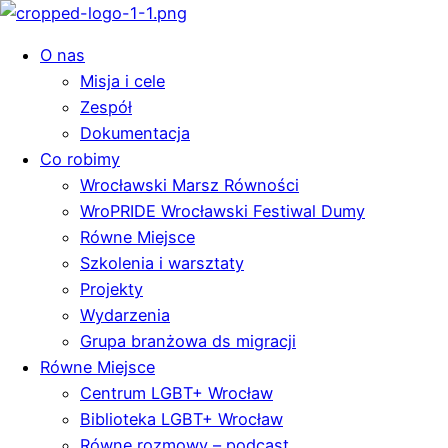
O nas
Misja i cele
Zespół
Dokumentacja
Co robimy
Wrocławski Marsz Równości
WroPRIDE Wrocławski Festiwal Dumy
Równe Miejsce
Szkolenia i warsztaty
Projekty
Wydarzenia
Grupa branżowa ds migracji
Równe Miejsce
Centrum LGBT+ Wrocław
Biblioteka LGBT+ Wrocław
Równe rozmowy – podcast