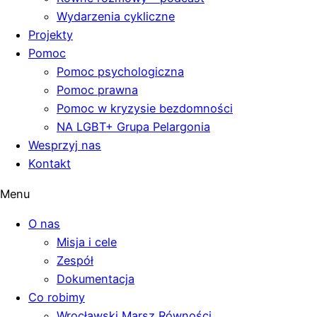
Wydarzenia cykliczne
Projekty
Pomoc
Pomoc psychologiczna
Pomoc prawna
Pomoc w kryzysie bezdomności
NA LGBT+ Grupa Pelargonia
Wesprzyj nas
Kontakt
Menu
O nas
Misja i cele
Zespół
Dokumentacja
Co robimy
Wrocławski Marsz Równości