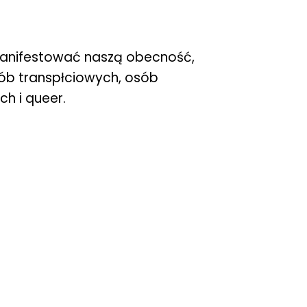
amanifestować naszą obecność,
osób transpłciowych, osób
h i queer.