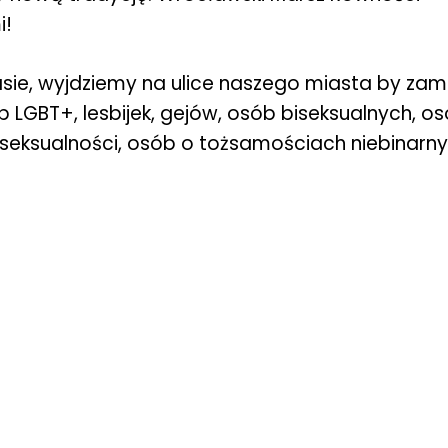
i!
zasie, wyjdziemy na ulice naszego miasta by z
b LGBT+, lesbijek, gejów, osób biseksualnych, 
seksualności, osób o tożsamościach niebinarnyc