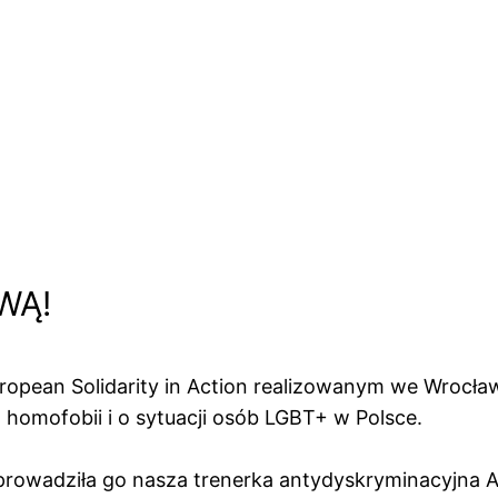
WĄ!
uropean Solidarity in Action realizowanym we Wrocł
h homofobii i o sytuacji osób LGBT+ w Polsce.
prowadziła go nasza trenerka antydyskryminacyjna Ali