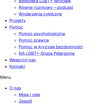
Biblioteka LGBT+ Wrocław
Równe rozmowy – podcast
Wydarzenia cykliczne
Projekty
Pomoc
Pomoc psychologiczna
Pomoc prawna
Pomoc w kryzysie bezdomności
NA LGBT+ Grupa Pelargonia
Wesprzyj nas
Kontakt
Menu
O nas
Misja i cele
Zespół