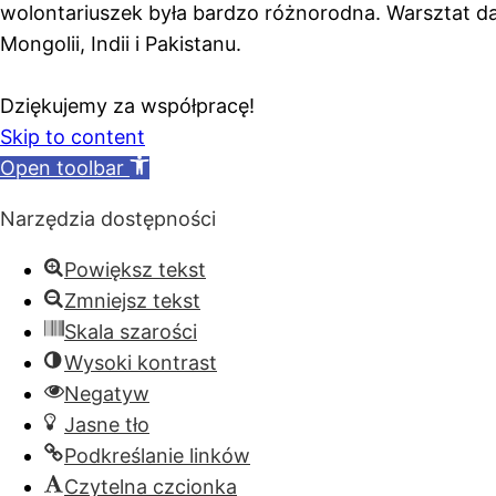
wolontariuszek była bardzo różnorodna. Warsztat da
Mongolii, Indii i Pakistanu.
Dziękujemy za współpracę!
Skip to content
Open toolbar
Narzędzia dostępności
Powiększ tekst
Zmniejsz tekst
Skala szarości
Wysoki kontrast
Negatyw
Jasne tło
Podkreślanie linków
Czytelna czcionka