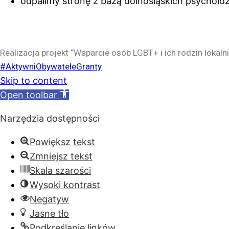
odpalimy stronę z bazą dolnośląskich psycholo
Realizacja projekt “Wsparcie osób LGBT+ i ich rodzin lok
#AktywniObywateleGranty
Skip to content
Open toolbar
Narzędzia dostępności
Powiększ tekst
Zmniejsz tekst
Skala szarości
Wysoki kontrast
Negatyw
Jasne tło
Podkreślanie linków