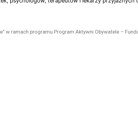
żek, psychologów, terapeutów i lekarzy przyjaznych
alnie” w ramach programu Program Aktywni Obywatele – Fun