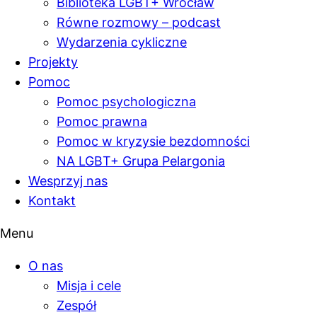
Biblioteka LGBT+ Wrocław
Równe rozmowy – podcast
Wydarzenia cykliczne
Projekty
Pomoc
Pomoc psychologiczna
Pomoc prawna
Pomoc w kryzysie bezdomności
NA LGBT+ Grupa Pelargonia
Wesprzyj nas
Kontakt
Menu
O nas
Misja i cele
Zespół