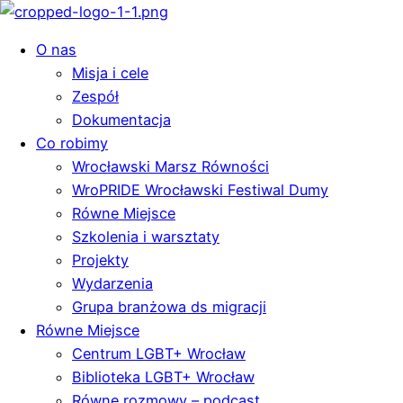
O nas
Misja i cele
Zespół
Dokumentacja
Co robimy
Wrocławski Marsz Równości
WroPRIDE Wrocławski Festiwal Dumy
Równe Miejsce
Szkolenia i warsztaty
Projekty
Wydarzenia
Grupa branżowa ds migracji
Równe Miejsce
Centrum LGBT+ Wrocław
Biblioteka LGBT+ Wrocław
Równe rozmowy – podcast