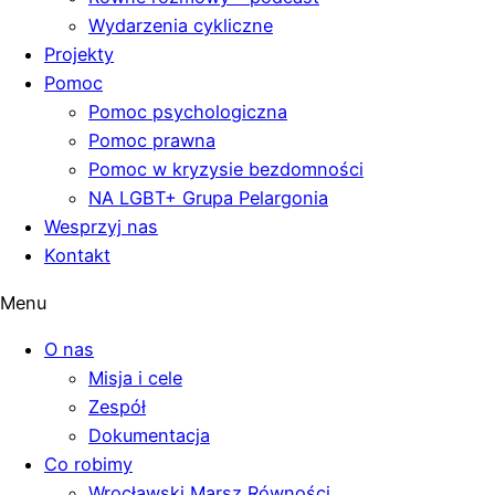
Wydarzenia cykliczne
Projekty
Pomoc
Pomoc psychologiczna
Pomoc prawna
Pomoc w kryzysie bezdomności
NA LGBT+ Grupa Pelargonia
Wesprzyj nas
Kontakt
Menu
O nas
Misja i cele
Zespół
Dokumentacja
Co robimy
Wrocławski Marsz Równości