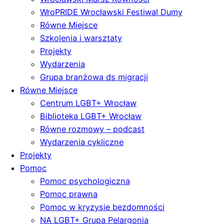
WroPRIDE Wrocławski Festiwal Dumy
Równe Miejsce
Szkolenia i warsztaty
Projekty
Wydarzenia
Grupa branżowa ds migracji
Równe Miejsce
Centrum LGBT+ Wrocław
Biblioteka LGBT+ Wrocław
Równe rozmowy – podcast
Wydarzenia cykliczne
Projekty
Pomoc
Pomoc psychologiczna
Pomoc prawna
Pomoc w kryzysie bezdomności
NA LGBT+ Grupa Pelargonia